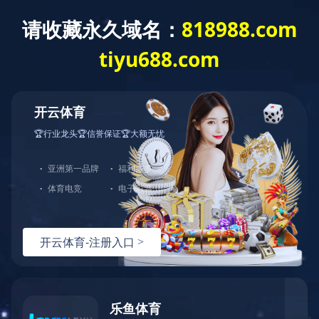
开云网页版页面登录

欢迎访问开云网页版页面登录-开云（中国） 官网!
联系电话: 028-84824285
开云网页版页面登录
关于我们
业务范围
开云网页版页面登录
关于我们
公司简介
机械加工
公司环境
钣金&焊接件加工
公司荣誉
开云网页版页面登
生产实力
录
产品展示
案例展示
新闻资讯
公司简介
公司环境
公司荣誉
开云网页版页面登录
生产实力
业务范围
产品展示
案例展示
开云网页版页面登
案例展示
行业新闻
轴
厂房展示
开云网页版页面登
模具
螺柱、螺帽
缸体
法兰
管卡
滤网
油箱
支架
录-开云（中国）
录
开云网页版页面登录-开云（中国）
机械加工
开云网页版页面登
案例展示
钣金&焊接件加工
轴
厂房展示
模具
螺柱、螺帽
缸体
法兰
管卡
滤网
油箱
支架
录-开云（中国）
开云网页版页面登录-开云（中国）
在线地图
新闻资讯
开云网页版页面登录-开云（中国）
行业新闻
开云网页版页面登录-开云（中国）
开云网页版页面登录
在线地图