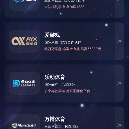


1098801544@qq.com