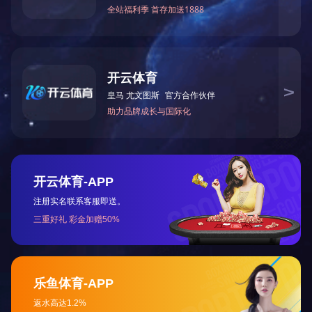
数控机床CK6140-B