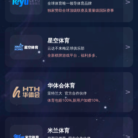
产品展示
PRODUCT
开云网页版页面登录-开云（中
国）
轴
模具
螺柱、螺帽
缸体
法兰三