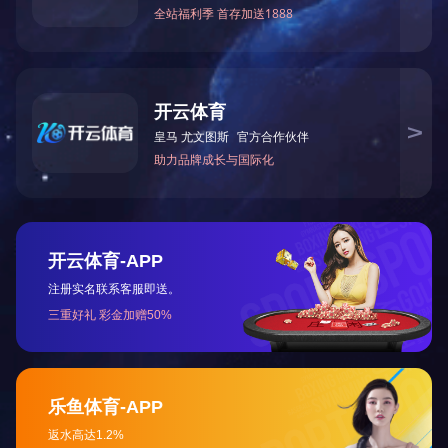

028-84824285
星光西路115号1幢1层


1098801544@qq.com
油箱二